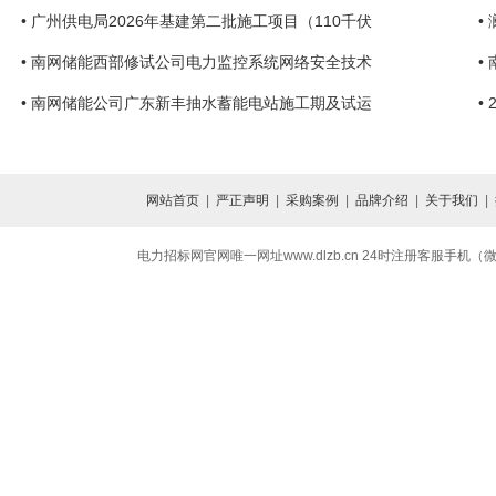
• 广州供电局2026年基建第二批施工项目（110千伏
•
• 南网储能西部修试公司电力监控系统网络安全技术
•
• 南网储能公司广东新丰抽水蓄能电站施工期及试运
•
网站首页
|
严正声明
|
采购案例
|
品牌介绍
|
关于我们
|
电力招标网官网唯一网址www.dlzb.cn 24时注册客服手机（微信）13